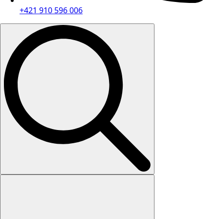
+421 910 596 006
Search
for: