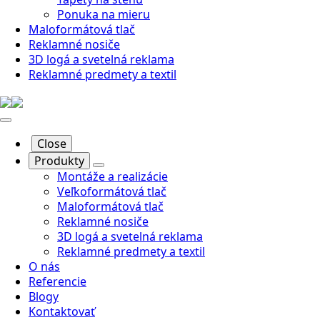
Ponuka na mieru
Maloformátová tlač
Reklamné nosiče
3D logá a svetelná reklama
Reklamné predmety a textil
Close
Produkty
Montáže a realizácie
Veľkoformátová tlač
Maloformátová tlač
Reklamné nosiče
3D logá a svetelná reklama
Reklamné predmety a textil
O nás
Referencie
Blogy
Kontaktovať