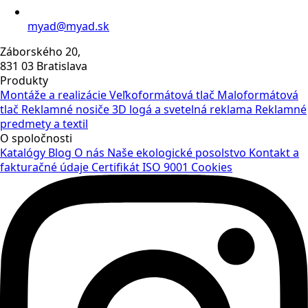
myad@myad.sk
Záborského 20,
831 03 Bratislava
Produkty
Montáže a realizácie
Veľkoformátová tlač
Maloformátová
tlač
Reklamné nosiče
3D logá a svetelná reklama
Reklamné
predmety a textil
O spoločnosti
Katalógy
Blog
O nás
Naše ekologické posolstvo
Kontakt a
fakturačné údaje
Certifikát ISO 9001
Cookies