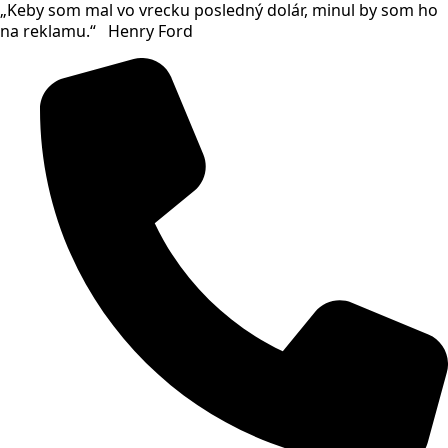
„Keby som mal vo vrecku posledný dolár, minul by som ho
Skip
na reklamu.“ Henry Ford
to
main
content