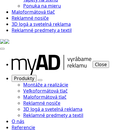
Ponuka na mieru
Maloformátová tlač
Reklamné nosiče
3D logá a svetelná reklama
Reklamné predmety a textil
Close
Produkty
Montáže a realizácie
Veľkoformátová tlač
Maloformátová tlač
Reklamné nosiče
3D logá a svetelná reklama
Reklamné predmety a textil
O nás
Referencie