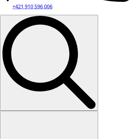
+421 910 596 006
Search
for: