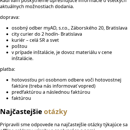
Radi vám poskytneme upresňujúce informácie o všetkých
aktuálnych možnostiach dodania.
doprava:
osobný odber myAD, s.r.o., Záborského 20, Bratislava
city curier do 2 hodín- Bratislava
kuriér – celá SR a svet
poštou
v prípade inštalácie, je dovoz materiálu v cene
inštalácie.
platba:
hotovosťou pri osobnom odbere voči hotovostnej
faktúre (treba nás informovať vopred)
predfaktúrou a následnou faktúrou
faktúrou
Najčastejšie
otázky
Pripravili sme odpovede na najčastejšie otázky týkajúce sa