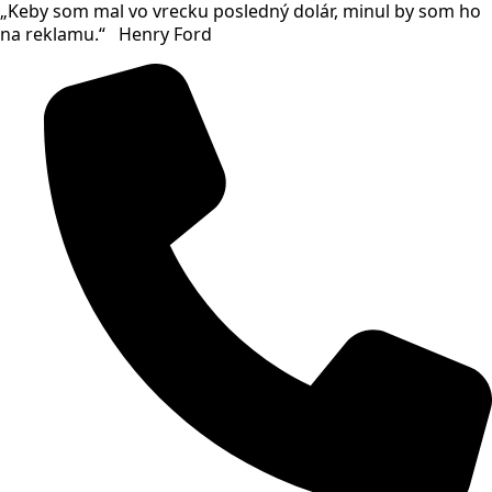
„Keby som mal vo vrecku posledný dolár, minul by som ho
Skip
na reklamu.“ Henry Ford
to
main
content