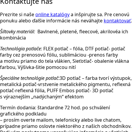
Kontaktujte nás
Prezrite si naše
online katalógy
a inšpirujte sa. Pre cenovú
ponuku alebo ďalšie informácie nás neváhajte
kontaktovať
.
Šiltovky materiál:
Bavlnené, pletené, fleecové, akrilovéa ich
kombinácia
Technológia potlače:
FLEX potlač – fólia, DTF potlač- potlač
farby cez prenosovú fóliu, sublimáciou -prenos farby
a motívu priamo do tela vlákien, Sieťotlač- obalenie vlákna
farbou, Výšivka-šitie pomocou nití
Špeciálne technológie potlač
:3D potlač – farba tvorí výstupok,
metalická potlač-vrstvenie metalického pigmentu, reflexná
potlač-reflexná fólia, PUFF Embos potlač- 3D potlač
s výraznejším „nadýchaným“ efektom
Termín dodania: štandardne 72 hod. po schválení
grafického podkladu
– prosím overte mailom, telefonicky alebo live chatom,
prípadne priamo oslovte niektorého z našich obchodníkov.