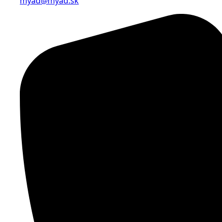
myad@myad.sk