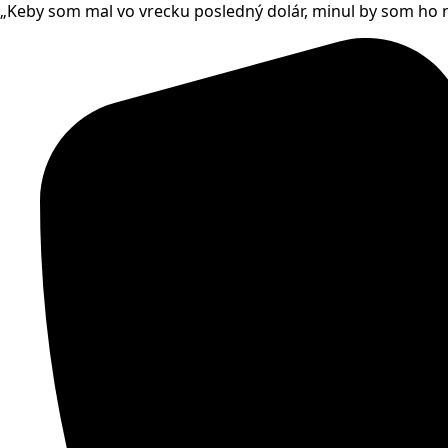
„Keby som mal vo vrecku posledný dolár, minul by som ho
Skip
to
main
content